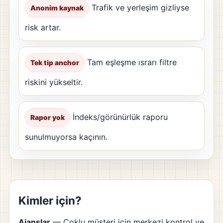
Trafik ve yerleşim gizliyse
Anonim kaynak
risk artar.
Tam eşleşme ısrarı filtre
Tek tip anchor
riskini yükseltir.
İndeks/görünürlük raporu
Rapor yok
sunulmuyorsa kaçının.
Kimler için?
Ajanslar
— Çoklu müşteri için merkezi kontrol ve