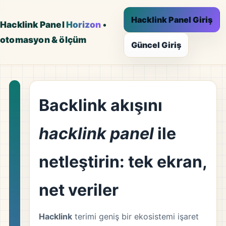
Hacklink Panel Giriş
Hacklink Panel
Horizon
•
otomasyon & ölçüm
Güncel Giriş
Backlink akışını
hacklink panel
ile
netleştirin: tek ekran,
net veriler
Hacklink
terimi geniş bir ekosistemi işaret