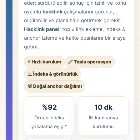
eder; sürdürülebilir sonuç için izinli ve konu
uyumlu
backlink
çalışmalarını görünür,
ölçülebilir ve planlı hâle getirmek gerekir.
Hacklink panel
, toplu link ekleme, indeks &
anchor izleme ve kalite puanlarını bir araya
getirir.
⚡ Hızlı kurulum
🔗 Toplu operasyon
📊 İndeks & görünürlük
🧭 Doğal anchor dağılımı
%92
10 dk
Örnek indeks
İlk kampanya
yakalama eşiği*
kurulumu